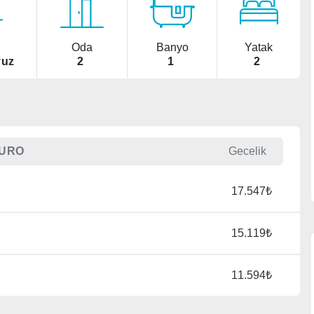
Oda
Banyo
Yatak
vuz
2
1
2
URO
Gecelik
17.547₺
15.119₺
11.594₺