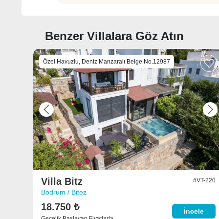
Benzer Villalara Göz Atın
Özel Havuzlu, Deniz Manzaralı Belge No.12987
Previous
Ne
Villa Bitz
#VT-220
Bodrum / Bitez
18.750 ₺
İncele
Gecelik Başlayan Fiyatlarla