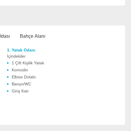
Odası
Bahçe Alanı
1. Yatak Odası
İçindekiler
1 Çift Kişilik Yatak
Komodin
Elbise Dolabı
Banyo/WC
t
Giriş Katı