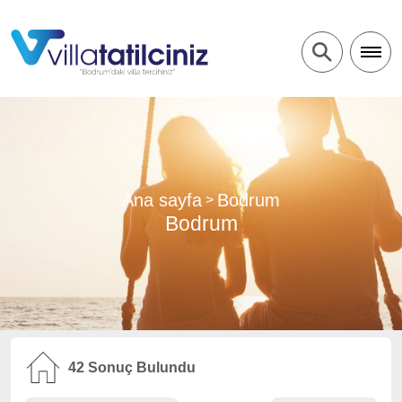
Ana sayfa
Bodrum
>
Bodrum
42
Sonuç Bulundu